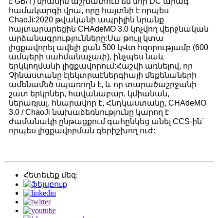
է GB/T) միասին աշխատում են նոր DC արագ
համակարգի վրա, որը հայտնի է որպես
ChaoJi:2020 թվականի ապրիլին նրանք
հայտարարեցին CHAdeMO 3.0 կոչվող վերջնական
արձանագրությունները:Սա թույլ կտա
լիցքավորել ավելի քան 500 կՎտ հզորությամբ (600
ամպերի սահմանաչափ), ինչպես նաև
երկկողմանի լիցքավորում:
Հաշվի առնելով, որ
Չինաստանը էլեկտրաէներգիայի մեքենաների
ամենամեծ սպառողն է, և որ տարածաշրջանի
շատ երկրներ, հավանաբար, կմիանան,
ներառյալ, հնարավոր է, Հնդկաստանը, CHAdeMO
3.0 / ChaoJi նախաձեռնությունը կարող է
ժամանակի ընթացքում գահընկեց անել CCS-ին՝
որպես լիցքավորման գերիշխող ուժ:
Հետեւեք մեզ: