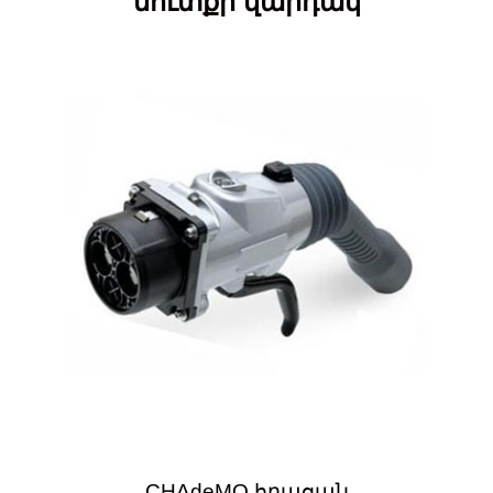
մուտքի վարդակ
CHAdeMO հրացան