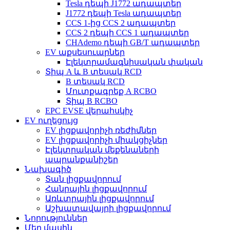
Tesla դեպի J1772 ադապտեր
J1772 դեպի Tesla ադապտեր
CCS 1-ից CCS 2 ադապտեր
CCS 2 դեպի CCS 1 ադապտեր
CHAdemo դեպի GB/T ադապտեր
EV աքսեսուարներ
Էլեկտրամագնիսական փական
Տիպ A և B տեսակ RCD
B տեսակ RCD
Մուտքագրեք A RCBO
Տիպ B RCBO
EPC EVSE վերահսկիչ
EV ուղեցույց
EV լիցքավորիչի ռեժիմներ
EV լիցքավորիչի միակցիչներ
Էլեկտրական մեքենաների
ապրանքանիշեր
Նախագիծ
Տան լիցքավորում
Հանրային լիցքավորում
Առևտրային լիցքավորում
Աշխատավայրի լիցքավորում
Նորություններ
Մեր մասին