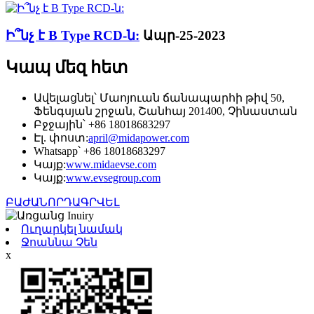
Ի՞նչ է B Type RCD-ն:
Ապր-25-2023
Կապ մեզ հետ
Ավելացնել՝ Մաոյուան ​​ճանապարհի թիվ 50,
Ֆենգսյան շրջան, Շանհայ 201400, Չինաստան
Բջջային՝ +86 18018683297
Էլ. փոստ:
april@midapower.com
Whatsapp՝ +86 18018683297
Կայք:
www.midaevse.com
Կայք:
www.evsegroup.com
ԲԱԺԱՆՈՐԴԱԳՐՎԵԼ
Ուղարկել նամակ
Ջոաննա Չեն
x