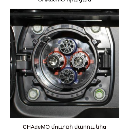
CHAdeMO մուտքի վարդակից