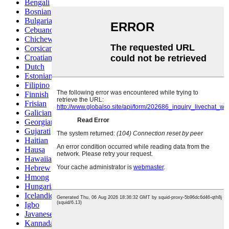
Bengali
Bosnian
Bulgarian
Cebuano
Chichewa
Corsican
Croatian
Dutch
Estonian
Filipino
Finnish
Frisian
Galician
Georgian
Gujarati
Haitian
Hausa
Hawaiian
Hebrew
Hmong
Hungarian
Icelandic
Igbo
Javanese
Kannada