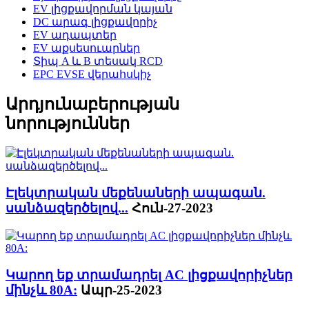
EV լիցքավորման կայան
DC արագ լիցքավորիչ
EV ադապտեր
EV աքսեսուարներ
Տիպ A և B տեսակ RCD
EPC EVSE վերահսկիչ
Արդյունաբերության
նորություններ
Էլեկտրական մեքենաների ապագան.
սանձազերծելով...
Հուն-27-2023
Կարող եք տրամադրել AC լիցքավորիչներ
մինչև 80A:
Ապր-25-2023