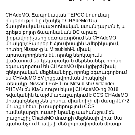
CHAdeMO. Ճապոնական TEPCO կոմունալ
ընկերությունը մշակել է CHAdeMo:Սա
ճապոնական պաշտոնական ստանդարտն է, և
գրեթե բոլոր ճապոնական DC արագ
լիցքավորիչները օգտագործում են CHAdeMO
միակցիչ:Տարբեր է Հյուսիսային Ամերիկայում,
որտեղ Nissan-ը և Mitsubishi-ն միակ
արտադրողներն են, որոնք ներկայումս
վաճառում են էլեկտրական մեքենաներ, որոնք
օգտագործում են CHAdeMO միակցիչը:Միակ
էլեկտրական մեքենաները, որոնք օգտագործում
են CHAdeMO EV լիցքավորման միակցիչի
տեսակը, Nissan LEAF-ն ու Mitsubishi Outlander
PHEV-ն են:Kia-ն դուրս եկավ CHAdeMO-ից 2018
թվականին և այժմ առաջարկում է CCS:CHAdeMO
միակցիչները չեն կիսում միակցիչի մի մասը J1772
մուտքի հետ, ի տարբերություն CCS
համակարգի, ուստի նրանք պահանջում են
լրացուցիչ ChadeMO մուտքի մեքենայի վրա: Սա
պահանջում է ավելի մեծ լիցքավորման միացք: